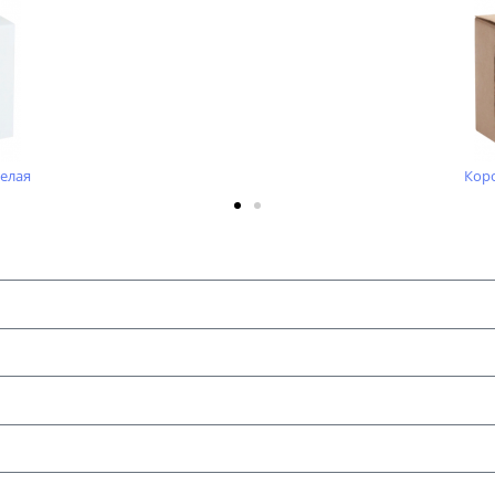
елая
Коро