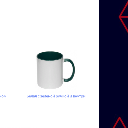
дком
Белая с зеленой ручкой и внутри
Белая с зел