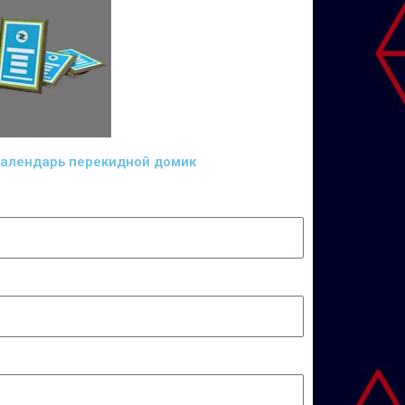
алендарь перекидной домик