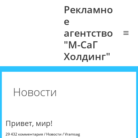
Рекламно
е
агентство
Main
"М-СаГ
Menu
Холдинг"
Новости
Привет, мир!
Привет,
мир!
29 432 комментария
/
Новости
/
Vramsag